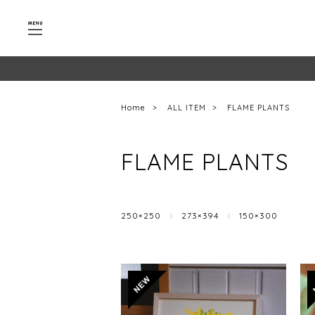
Home
ALL ITEM
FLAME PLANTS
FLAME PLANTS
250×250
273×394
150×300