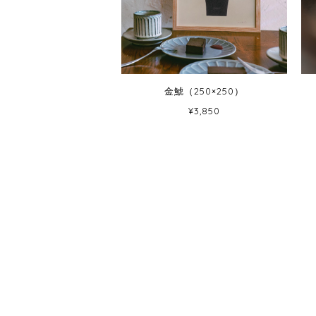
金鯱（250×250）
¥3,850