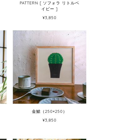
PATTERN [ ソフォラ リトルベ
イビー ]
¥3,850
金鯱（250×250）
¥3,850