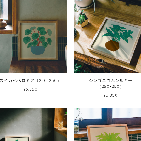
スイカペペロミア（250×250）
シンゴニウムシルキー
（250×250）
¥3,850
¥3,850