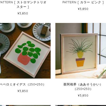
PATTERN [ ストロマンテトリオ
PATTERN [ カラー ピンク ]
スター ]
¥3,850
¥3,850
ペペロミオイデス（250×250）
亜阿相界（ああそうかい）
（250×250）
¥3,850
¥3,850