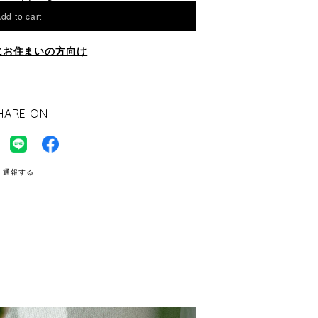
dd to cart
にお住まいの方向け
HARE ON
通報する