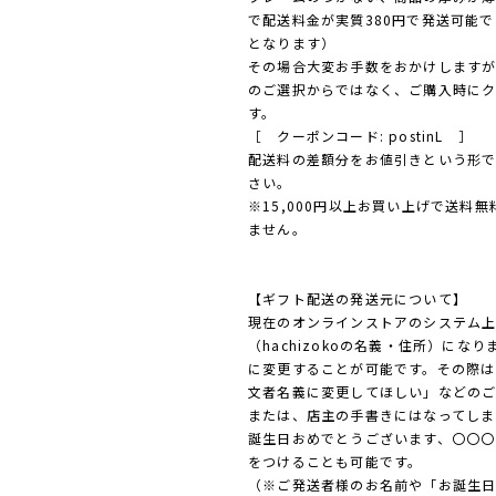
で配送料金が実質380円で発送可能
となります）
その場合大変お手数をおかけします
のご選択からではなく、ご購入時に
す。
［ クーポンコード: postinL ］
配送料の差額分をお値引きという形で
さい。
※15,000円以上お買い上げで送料
ません。
【ギフト配送の発送元について】
現在のオンラインストアのシステム
（hachizokoの名義・住所）に
に変更することが可能です。その際は
文者名義に変更してほしい」などのご
または、店主の手書きにはなってしま
誕生日おめでとうございます、〇〇〇
をつけることも可能です。
（※ご発送者様のお名前や「お誕生