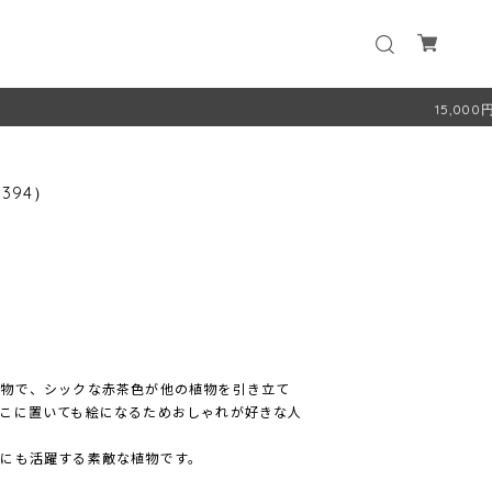
15,000円以上お買
394）
植物で、シックな赤茶色が他の植物を引き立て
こに置いても絵になるためおしゃれが好きな人
にも活躍する素敵な植物です。