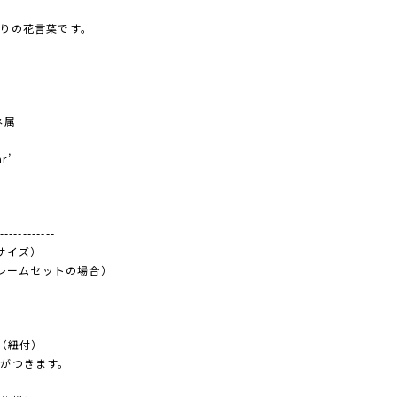
りの花言葉です。
ネ属
r’
------------
ーサイズ）
フレームセットの場合）
（紐付）
がつきます。