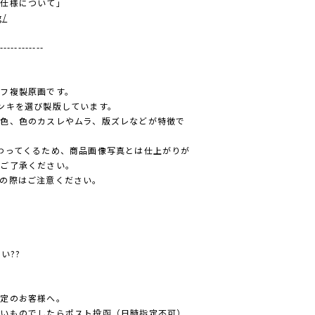
の仕様について」
g/
------------
フ複製原画です。
ンキを選び製版しています。
色、色のカスレやムラ、版ズレなどが特徴で
わってくるため、商品画像写真とは仕上がりが
はご了承ください。
の際はご注意ください。
い??
予定のお客様へ。
薄いものでしたらポスト投函（日時指定不可）