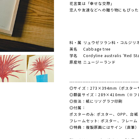
花言葉は「幸せな交際」
恋人や友達などへの贈り物にもぴった
科・属 リュウゼツラン科・コルジリ
英名 Cabbage tree
学名 Cordyline australis ‘Red Sta
原産地 ニュージーランド
-------------------------------------------
◎サイズ：273×394mm（ポスタ
◎額装サイズ：289×410mm（※
◎技法：紙にリソグラフ印刷
◎付属：
ポスターのみ: ポスター、OPP、台紙
フレームセット: ポスター、フレーム
◎特典：複製原画にはサイン（直筆）