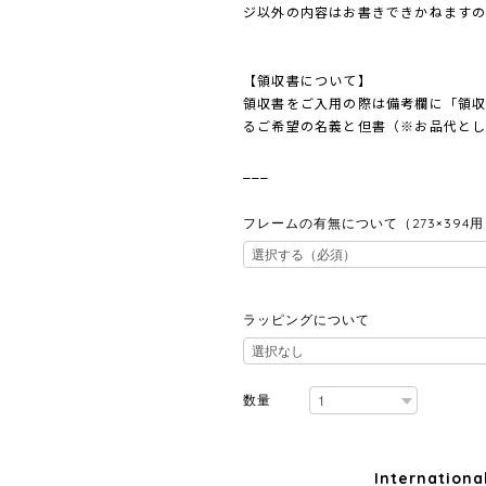
ジ以外の内容はお書きできかねます
【領収書について】
領収書をご入用の際は備考欄に「領
るご希望の名義と但書（※お品代と
___
フレームの有無について（273×394用
ラッピングについて
数量
Internationa