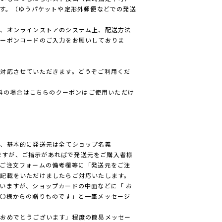
です。（ゆうパケットや定形外郵便などでの発送
が、オンラインストアのシステム上、配送方法
クーポンコードのご入力をお願いしておりま
対応させていただきます。どうぞご利用くだ
無料の場合はこちらのクーポンはご使用いただけ
上、基本的に発送元は全てショップ名義
なりますが、ご指示があればで発送元をご購入者様
ご注文フォームの備考欄等に「発送元をご注
記載をいただけましたらご対応いたします。
いますが、ショップカードの中面などに「 お
〇様からの贈りものです」と一筆メッセージ
日おめでとうございます」程度の簡易メッセー