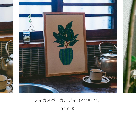
）
フィカスバーガンディ（273×394）
¥4,620