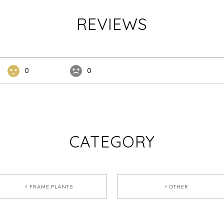
REVIEWS
0
0
CATEGORY
▫︎FRAME PLANTS
▫︎OTHER