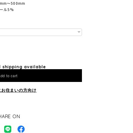
m〜500mm
ウール5%
l shipping available
dd to cart
にお住まいの方向け
HARE ON