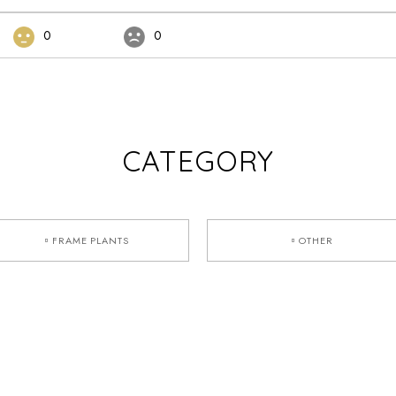
0
0
CATEGORY
▫︎FRAME PLANTS
▫︎OTHER