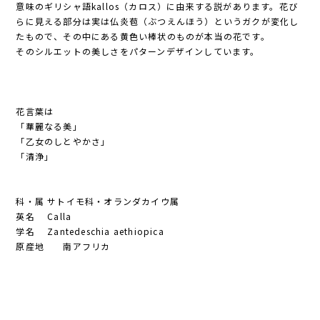
意味のギリシャ語kallos（カロス）に由来する説があります。花び
らに見える部分は実は仏炎苞（ぶつえんほう）というガクが変化し
たもので、その中にある黄色い棒状のものが本当の花です。
そのシルエットの美しさをパターンデザインしています。
花言葉は
「華麗なる美」
「乙女のしとやかさ」
「清浄」
科・属 サトイモ科・オランダカイウ属
英名 Calla
学名 Zantedeschia aethiopica
原産地 南アフリカ