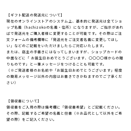
【ギフト配送の発送元について】
現在のオンラインストアのシステム上、基本的に発送元は全てショ
ップ名義（hachizokoの名義・住所）になりますが、ご指示があれ
ばで発送元をご購入者様に変更することが可能です。その際はご注
文フォームの備考欄等に「発送元をご注文者名義に変更してほし
い」などのご記載をいただけましたらご対応いたします。
または、店主の手書きにはなってしまいますが、ショップカードの
中面などに「 お誕生日おめでとうございます、〇〇〇〇様からの贈
りものです」と一筆メッセージをつけることも可能です。
（※ご発送者様のお名前や「お誕生日おめでとうございます」程度
の簡易メッセージ以外の内容はお書きできかねますのでご了承くだ
さい）
【領収書について】
領収書をご入用の際は備考欄に「領収書希望」とご記載ください。
その際、記載するご希望の名義と但書（※お品代として以外をご希
望の際）をご記入ください。